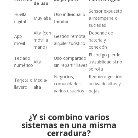
de uso
Sensor expuesto
Huella
Uso individual o
Muy alta
a intemperie o
digital
familiar
suciedad
Alta (con
Depende de
App
Gestión remota,
móvil a
batería y
móvil
alquiler turístico
mano)
conexión
El código pierde
Teclado
Uso compartido
Alta
trazabilidad si no
numérico
sin repartir llaves
se rota
Negocios,
Requiere gestión
Tarjeta o
Media-
comunidades,
activa de altas y
llavero
alta
varios usuarios
bajas
¿Y si combino varios
sistemas en una misma
cerradura?